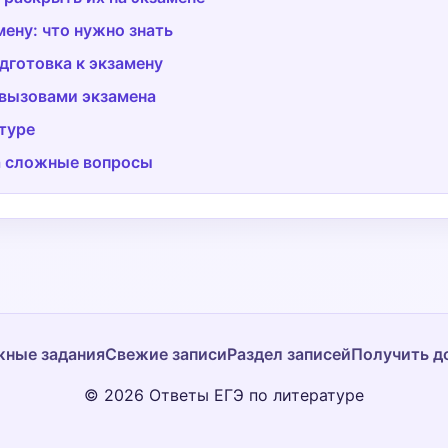
ену: что нужно знать
дготовка к экзамену
 вызовами экзамена
туре
а сложные вопросы
ные задания
Свежие записи
Раздел записей
Получить д
© 2026 Ответы ЕГЭ по литературе